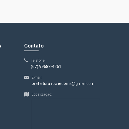
s
Contato
Telefone:
(67) 99688-4261
E-mail:
prefeitura.rochedoms@gmail.com
Localização: