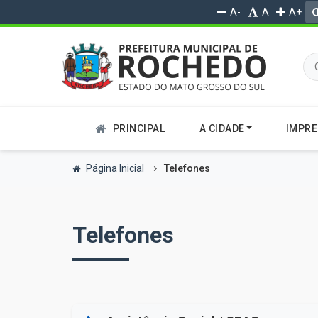
A-
A
A+
PRINCIPAL
A CIDADE
IMPR
Página Inicial
Telefones
Telefones