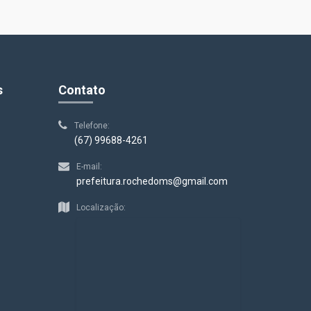
s
Contato
Telefone:
(67) 99688-4261
E-mail:
prefeitura.rochedoms@gmail.com
Localização: